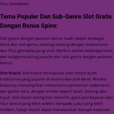
fitur tambahan.
Tema Populer Dan Sub-Genre Slot Gratis
Dengan Bonus Spins:
Slot gratis dengan putaran bonus hadir dalam berbagai
tema dan sub-genre, masing-masing dengan mekanisme
dan fitur gameplay yang unik. Berikut adalah beberapa tema
dan subgenre paling populer dari slot gratis dengan putaran
bonus:
Slot Klasik:
Slot klasik terinspirasi oleh mesin buah
tradisional yang populer di kasino dan pub darat. Mereka
biasanya menampilkan mekanisme permainan sederhana
dan grafik retro, dengan simbol seperti buah, batang, dan
tujuh. Slot klasik sering kali memiliki garis pembayaran dan
fitur bonus yang lebih sedikit daripada judul yang lebih
modern, tetapi masih dapat menawarkan banyak keseruan