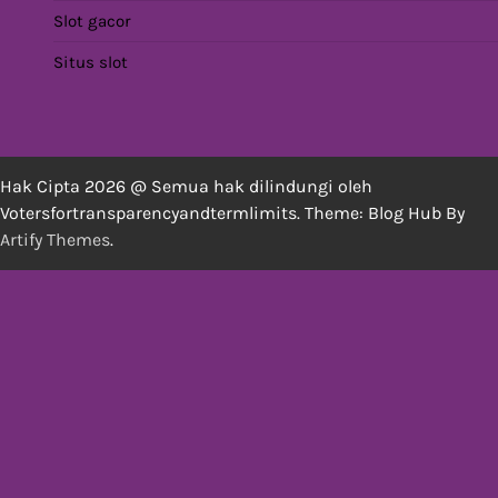
Slot gacor
Situs slot
Hak Cipta 2026 @ Semua hak dilindungi oleh
Votersfortransparencyandtermlimits. Theme: Blog Hub By
Artify Themes
.