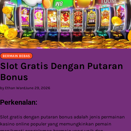
BERMAIN BEBAS
Slot Gratis Dengan Putaran
Bonus
by Ethan Ward
June 29, 2026
Perkenalan:
Slot gratis dengan putaran bonus adalah jenis permainan
kasino online populer yang memungkinkan pemain
menikmati pengalaman bermain yang unik dan