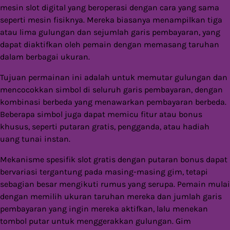
mesin slot digital yang beroperasi dengan cara yang sama
seperti mesin fisiknya. Mereka biasanya menampilkan tiga
atau lima gulungan dan sejumlah garis pembayaran, yang
dapat diaktifkan oleh pemain dengan memasang taruhan
dalam berbagai ukuran.
Tujuan permainan ini adalah untuk memutar gulungan dan
mencocokkan simbol di seluruh garis pembayaran, dengan
kombinasi berbeda yang menawarkan pembayaran berbeda.
Beberapa simbol juga dapat memicu fitur atau bonus
khusus, seperti putaran gratis, pengganda, atau hadiah
uang tunai instan.
Mekanisme spesifik slot gratis dengan putaran bonus dapat
bervariasi tergantung pada masing-masing gim, tetapi
sebagian besar mengikuti rumus yang serupa. Pemain mulai
dengan memilih ukuran taruhan mereka dan jumlah garis
pembayaran yang ingin mereka aktifkan, lalu menekan
tombol putar untuk menggerakkan gulungan. Gim