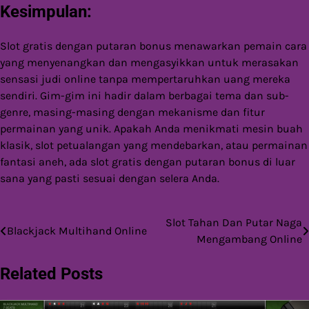
Kesimpulan:
Slot gratis dengan putaran bonus menawarkan pemain cara
yang menyenangkan dan mengasyikkan untuk merasakan
sensasi judi online tanpa mempertaruhkan uang mereka
sendiri. Gim-gim ini hadir dalam berbagai tema dan sub-
genre, masing-masing dengan mekanisme dan fitur
permainan yang unik. Apakah Anda menikmati mesin buah
klasik, slot petualangan yang mendebarkan, atau permainan
fantasi aneh, ada slot gratis dengan putaran bonus di luar
sana yang pasti sesuai dengan selera Anda.
Slot Tahan Dan Putar Naga
Post
Blackjack Multihand Online
Mengambang Online
navigation
Related Posts