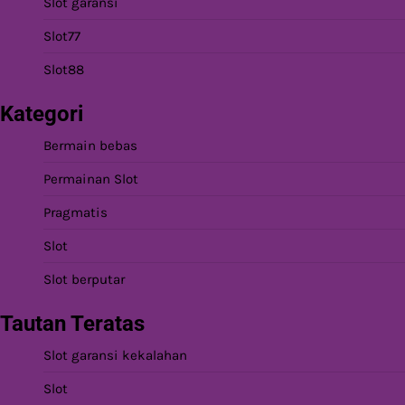
Slot garansi
Slot77
Slot88
Kategori
Bermain bebas
Permainan Slot
Pragmatis
Slot
Slot berputar
Tautan Teratas
Slot garansi kekalahan
Slot