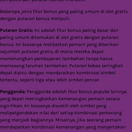
Beberapa jenis fitur bonus yang paling umum di slot gratis
dengan putaran bonus meliputi:
Putaran Gratis:
Ini adalah fitur bonus paling dasar dan
paling umum ditemukan di slot gratis dengan putaran
bonus. Ini biasanya melibatkan pemain yang diberikan
sejumlah putaran gratis, di mana mereka dapat
memenangkan pembayaran tambahan tanpa harus
memasang taruhan tambahan. Putaran bebas seringkali
dapat dipicu dengan mendaratkan kombinasi simbol
tertentu, seperti tiga atau lebih simbol pencar.
Pengganda:
Pengganda adalah fitur bonus populer lainnya
yang dapat meningkatkan kemenangan pemain secara
signifikan. Ini biasanya diwakili oleh simbol yang
melipatgandakan nilai dari setiap kombinasi pemenang
yang menjadi bagiannya. Misalnya, jika seorang pemain
mendapatkan kombinasi kemenangan yang menyertakan