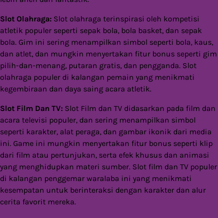
Slot Olahraga:
Slot olahraga terinspirasi oleh kompetisi
atletik populer seperti sepak bola, bola basket, dan sepak
bola. Gim ini sering menampilkan simbol seperti bola, kaus,
dan atlet, dan mungkin menyertakan fitur bonus seperti gim
pilih-dan-menang, putaran gratis, dan pengganda. Slot
olahraga populer di kalangan pemain yang menikmati
kegembiraan dan daya saing acara atletik.
Slot Film Dan TV:
Slot Film dan TV didasarkan pada film dan
acara televisi populer, dan sering menampilkan simbol
seperti karakter, alat peraga, dan gambar ikonik dari media
ini. Game ini mungkin menyertakan fitur bonus seperti klip
dari film atau pertunjukan, serta efek khusus dan animasi
yang menghidupkan materi sumber. Slot film dan TV populer
di kalangan penggemar waralaba ini yang menikmati
kesempatan untuk berinteraksi dengan karakter dan alur
cerita favorit mereka.