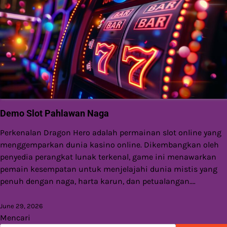
Demo Slot Pahlawan Naga
Perkenalan Dragon Hero adalah permainan slot online yang
menggemparkan dunia kasino online. Dikembangkan oleh
penyedia perangkat lunak terkenal, game ini menawarkan
pemain kesempatan untuk menjelajahi dunia mistis yang
penuh dengan naga, harta karun, dan petualangan.…
June 29, 2026
Mencari