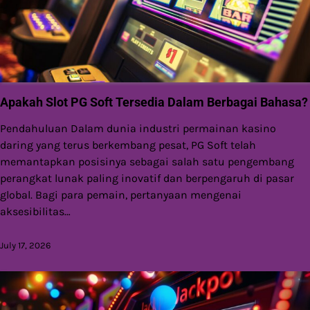
Apakah Slot PG Soft Tersedia Dalam Berbagai Bahasa?
Pendahuluan Dalam dunia industri permainan kasino
daring yang terus berkembang pesat, PG Soft telah
memantapkan posisinya sebagai salah satu pengembang
perangkat lunak paling inovatif dan berpengaruh di pasar
global. Bagi para pemain, pertanyaan mengenai
aksesibilitas…
July 17, 2026