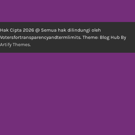
Hak Cipta 2026 @ Semua hak dilindungi oleh
Votersfortransparencyandtermlimits. Theme: Blog Hub By
Artify Themes
.