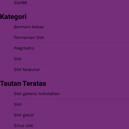
Slot88
Kategori
Bermain bebas
Permainan Slot
Pragmatis
Slot
Slot berputar
Tautan Teratas
Slot garansi kekalahan
Slot
Slot gacor
Situs slot