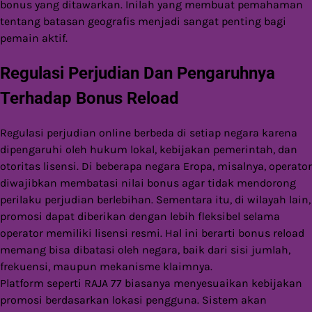
bonus yang ditawarkan. Inilah yang membuat pemahaman
tentang batasan geografis menjadi sangat penting bagi
pemain aktif.
Regulasi Perjudian Dan Pengaruhnya
Terhadap Bonus Reload
Regulasi perjudian online berbeda di setiap negara karena
dipengaruhi oleh hukum lokal, kebijakan pemerintah, dan
otoritas lisensi. Di beberapa negara Eropa, misalnya, operator
diwajibkan membatasi nilai bonus agar tidak mendorong
perilaku perjudian berlebihan. Sementara itu, di wilayah lain,
promosi dapat diberikan dengan lebih fleksibel selama
operator memiliki lisensi resmi. Hal ini berarti bonus reload
memang bisa dibatasi oleh negara, baik dari sisi jumlah,
frekuensi, maupun mekanisme klaimnya.
Platform seperti RAJA 77 biasanya menyesuaikan kebijakan
promosi berdasarkan lokasi pengguna. Sistem akan