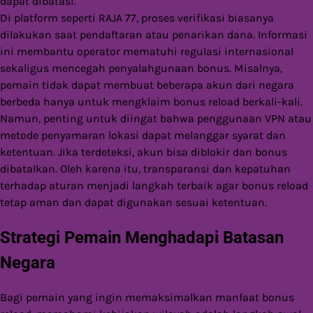
dapat dibatasi.
Di platform seperti RAJA 77, proses verifikasi biasanya
dilakukan saat pendaftaran atau penarikan dana. Informasi
ini membantu operator mematuhi regulasi internasional
sekaligus mencegah penyalahgunaan bonus. Misalnya,
pemain tidak dapat membuat beberapa akun dari negara
berbeda hanya untuk mengklaim bonus reload berkali-kali.
Namun, penting untuk diingat bahwa penggunaan VPN atau
metode penyamaran lokasi dapat melanggar syarat dan
ketentuan. Jika terdeteksi, akun bisa diblokir dan bonus
dibatalkan. Oleh karena itu, transparansi dan kepatuhan
terhadap aturan menjadi langkah terbaik agar bonus reload
tetap aman dan dapat digunakan sesuai ketentuan.
Strategi Pemain Menghadapi Batasan
Negara
Bagi pemain yang ingin memaksimalkan manfaat bonus